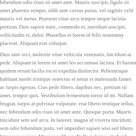
bibendum odio risus sit amet ante. Mauris suscipit, ligula sit
amet pharetra semper, nibh ante cursus purus, vel sagittis velit
mauris vel metus. Praesent vitae arcu tempor neque lacinia
pretium. Duis sapien nunc, commodo et, interdum suscipit,
sollicitudin et, dolor. Phasellus et lorem id felis nonummy
placerat. Aliquam erat volutpat.
Duis ante orci, molestie vitae vehicula venenatis, tincidunt ac
pede. Aliquam in lorem sit amet leo accumsan lacinia. Et harum
quidem rerum facilis est et expedita distinctio. Pellentesque
habitant morbi tristique senectus et netus et malesuada fames
ac turpis egestas. Cras pede libero, dapibus nec, pretium sit
amet, tempor quis. Vestibulum fermentum tortor id mi. Nullam
feugiat, turpis at pulvinar vulputate, erat libero tristique tellus,
nec bibendum odio risus sit amet ante. Quisque porta. Mauris
tincidunt sem sed arcu. In laoreet, magna id viverra tincidunt,
sem odio bibendum justo, vel imperdiet sapien wisi sed libero.