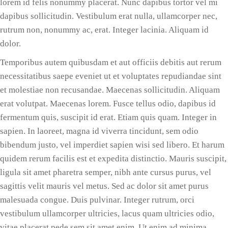
lorem id felis nonummy placerat. Nunc dapibus tortor vel mi
dapibus sollicitudin. Vestibulum erat nulla, ullamcorper nec,
rutrum non, nonummy ac, erat. Integer lacinia. Aliquam id
dolor.
Temporibus autem quibusdam et aut officiis debitis aut rerum
necessitatibus saepe eveniet ut et voluptates repudiandae sint
et molestiae non recusandae. Maecenas sollicitudin. Aliquam
erat volutpat. Maecenas lorem. Fusce tellus odio, dapibus id
fermentum quis, suscipit id erat. Etiam quis quam. Integer in
sapien. In laoreet, magna id viverra tincidunt, sem odio
bibendum justo, vel imperdiet sapien wisi sed libero. Et harum
quidem rerum facilis est et expedita distinctio. Mauris suscipit,
ligula sit amet pharetra semper, nibh ante cursus purus, vel
sagittis velit mauris vel metus. Sed ac dolor sit amet purus
malesuada congue. Duis pulvinar. Integer rutrum, orci
vestibulum ullamcorper ultricies, lacus quam ultricies odio,
vitae placerat pede sem sit amet enim. Ut enim ad minima