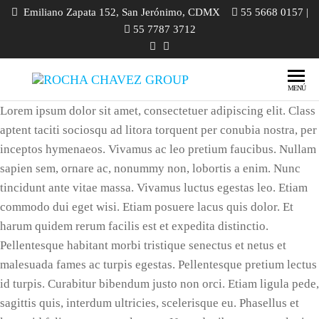
Emiliano Zapata 152, San Jerónimo, CDMX
55 5668 0157 |
55 7787 3712
ROCHA
Ozonoterapia
MENÚ
| Medicina
CHAVEZ
Lorem ipsum dolor sit amet, consectetuer adipiscing elit. Class
Ortomolecular
GROUP
aptent taciti sociosqu ad litora torquent per conubia nostra, per
| Homeopatía |
Odontología |
inceptos hymenaeos. Vivamus ac leo pretium faucibus. Nullam
Diplomados |
sapien sem, ornare ac, nonummy non, lobortis a enim. Nunc
Cursos |
tincidunt ante vitae massa. Vivamus luctus egestas leo. Etiam
Talleres
commodo dui eget wisi. Etiam posuere lacus quis dolor. Et
harum quidem rerum facilis est et expedita distinctio.
Pellentesque habitant morbi tristique senectus et netus et
malesuada fames ac turpis egestas. Pellentesque pretium lectus
id turpis. Curabitur bibendum justo non orci. Etiam ligula pede,
sagittis quis, interdum ultricies, scelerisque eu. Phasellus et