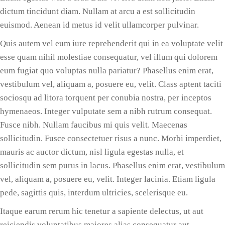
dictum tincidunt diam. Nullam at arcu a est sollicitudin
euismod. Aenean id metus id velit ullamcorper pulvinar.
Quis autem vel eum iure reprehenderit qui in ea voluptate velit
esse quam nihil molestiae consequatur, vel illum qui dolorem
eum fugiat quo voluptas nulla pariatur? Phasellus enim erat,
vestibulum vel, aliquam a, posuere eu, velit. Class aptent taciti
sociosqu ad litora torquent per conubia nostra, per inceptos
hymenaeos. Integer vulputate sem a nibh rutrum consequat.
Fusce nibh. Nullam faucibus mi quis velit. Maecenas
sollicitudin. Fusce consectetuer risus a nunc. Morbi imperdiet,
mauris ac auctor dictum, nisl ligula egestas nulla, et
sollicitudin sem purus in lacus. Phasellus enim erat, vestibulum
vel, aliquam a, posuere eu, velit. Integer lacinia. Etiam ligula
pede, sagittis quis, interdum ultricies, scelerisque eu.
Itaque earum rerum hic tenetur a sapiente delectus, ut aut
reiciendis voluptatibus maiores alias consequatur aut