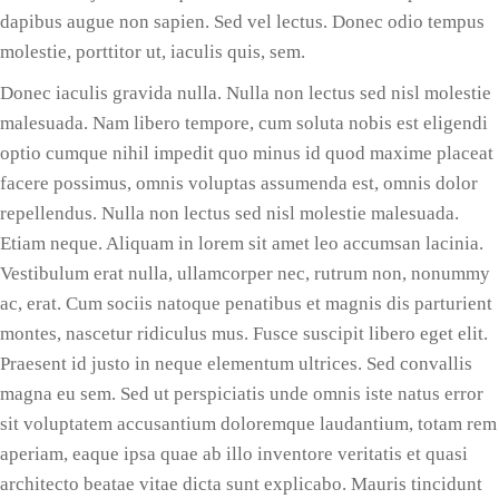
dapibus augue non sapien. Sed vel lectus. Donec odio tempus
molestie, porttitor ut, iaculis quis, sem.
Donec iaculis gravida nulla. Nulla non lectus sed nisl molestie
malesuada. Nam libero tempore, cum soluta nobis est eligendi
optio cumque nihil impedit quo minus id quod maxime placeat
facere possimus, omnis voluptas assumenda est, omnis dolor
repellendus. Nulla non lectus sed nisl molestie malesuada.
Etiam neque. Aliquam in lorem sit amet leo accumsan lacinia.
Vestibulum erat nulla, ullamcorper nec, rutrum non, nonummy
ac, erat. Cum sociis natoque penatibus et magnis dis parturient
montes, nascetur ridiculus mus. Fusce suscipit libero eget elit.
Praesent id justo in neque elementum ultrices. Sed convallis
magna eu sem. Sed ut perspiciatis unde omnis iste natus error
sit voluptatem accusantium doloremque laudantium, totam rem
aperiam, eaque ipsa quae ab illo inventore veritatis et quasi
architecto beatae vitae dicta sunt explicabo. Mauris tincidunt