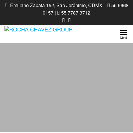
Emiliano Zapata 152, San Jerónimo, CDMX
55 5668
0157 |
55 7787 3712
ROCHA
Ozonoterapia
Menú
| Medicina
CHAVEZ
Ortomolecular
GROUP
| Homeopatía
| Odontología
| Diplomados
| Cursos |
Talleres