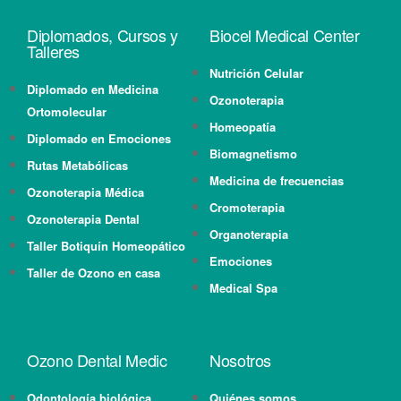
Diplomados, Cursos y
Biocel Medical Center
Talleres
Nutrición Celular
Diplomado en Medicina
Ozonoterapia
Ortomolecular
Homeopatía
Diplomado en Emociones
Biomagnetismo
Rutas Metabólicas
Medicina de frecuencias
Ozonoterapia Médica
Cromoterapia
Ozonoterapia Dental
Organoterapia
Taller Botiquín Homeopático
Emociones
Taller de Ozono en casa
Medical Spa
Ozono Dental Medic
Nosotros
Odontología biológica
Quiénes somos