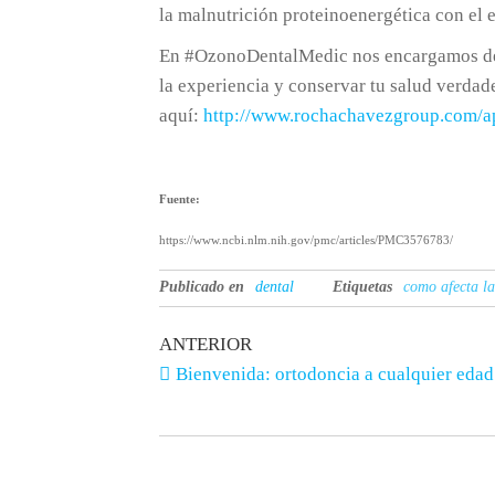
la malnutrición proteinoenergética con el e
En #OzonoDentalMedic nos encargamos de la
la experiencia y conservar tu salud verdade
aquí:
http://www.rochachavezgroup.com/a
Fuente:
https://www.ncbi.nlm.nih.gov/pmc/articles/PMC3576783/
Publicado en
dental
Etiquetas
como afecta la
ANTERIOR
Bienvenida: ortodoncia a cualquier edad