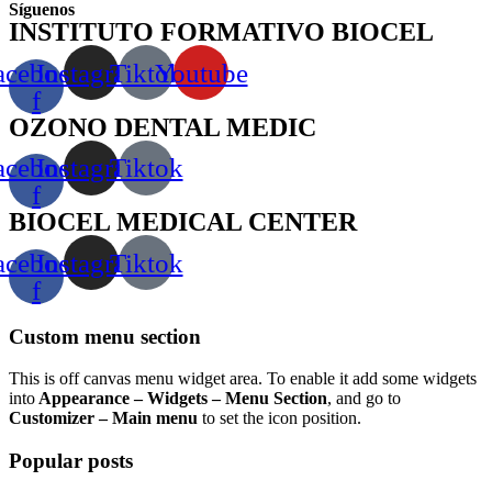
Síguenos
INSTITUTO FORMATIVO BIOCEL
acebook-
Instagram
Tiktok
Youtube
f
OZONO DENTAL MEDIC
acebook-
Instagram
Tiktok
f
BIOCEL MEDICAL CENTER
acebook-
Instagram
Tiktok
f
Custom menu section
This is off canvas menu widget area. To enable it add some widgets
into
Appearance – Widgets – Menu Section
, and go to
Customizer – Main menu
to set the icon position.
Popular posts