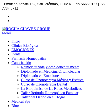
Saltar
Emiliano Zapata 152, San Jerónimo, CDMX
55 5668 0157 |
55
al
7787 3712
contenido
Menú
ROCHA CHAVEZ GROUP
Ozonoterapia | Medicina Ortomolecular | Homeopatía | Odontología |
Diplomados | Cursos | Talleres
Inicio
Clínica Biológica
EMOCIONES
Dental
Farmacia Homeopática
Capacitación
Reinicia tu vida y desbloquea tu mente
Diplomado en Medicina Ortomolecular
Diplomado en Emociones
Curso de Ozonoterapia Médica y Estética
Curso de Ozonoterapia Dental
La Bioquímica de las Rutas Metabólicas
Taller Botiquín Homeopático Familiar
Taller del Ozono en el Hogar
Medical Spa
Blog