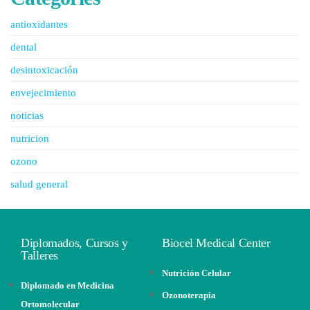
antioxidantes
dental
desintoxicación
envejecimiento
noticias
nutricion
ozono
salud general
Diplomados, Cursos y
Biocel Medical Center
Talleres
Nutrición Celular
Diplomado en Medicina
Ozonoterapia
Ortomolecular