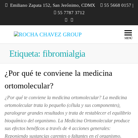
Emiliano Zapata 152, San Jerónimo, CDMX
55 5668 0157 |
55 7787 3712
ROCHA
Ozonoterapia
MENÚ
| Medicina
CHAVEZ
Ortomolecular
Etiqueta:
fibromialgia
GROUP
| Homeopatía |
Odontología |
Diplomados |
¿Por qué te conviene la medicina
Cursos |
ortomolecular?
Talleres
¿Por qué te conviene la medicina ortomolecular? La medicina
ortomolecular trata lo pequeño (célula y sus componentes),
paralograr grandes resultados y trata de restablecer el equilibrio
bioquímico del organismo. La Medicina Ortomolecular produce
sus efectos benéficos a través de 4 acciones generales:
Reponiendo sustancias carentes o faltantes en el organismo.