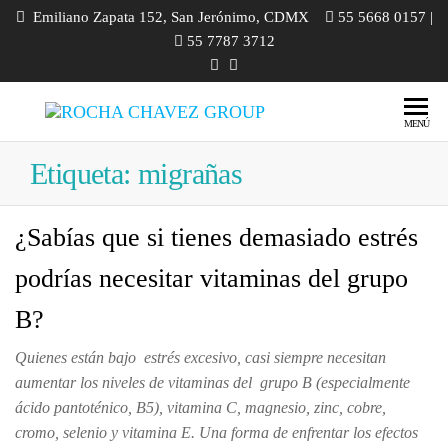
Emiliano Zapata 152, San Jerónimo, CDMX
55 5668 0157 |
55 7787 3712
ROCHA
Ozonoterapia
MENÚ
| Medicina
CHAVEZ
Ortomolecular
Etiqueta:
migrañas
GROUP
| Homeopatía |
Odontología |
Diplomados |
¿Sabías que si tienes demasiado estrés
Cursos |
podrías necesitar vitaminas del grupo
Talleres
B?
Quienes están bajo estrés excesivo, casi siempre necesitan
aumentar los niveles de vitaminas del grupo B (especialmente
ácido pantoténico, B5), vitamina C, magnesio, zinc, cobre,
cromo, selenio y vitamina E. Una forma de enfrentar los efectos