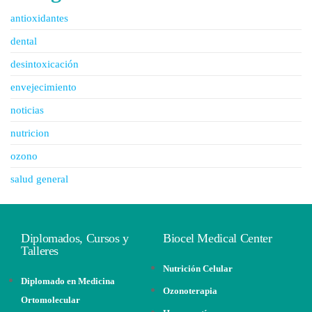
antioxidantes
dental
desintoxicación
envejecimiento
noticias
nutricion
ozono
salud general
Diplomados, Cursos y
Biocel Medical Center
Talleres
Nutrición Celular
Diplomado en Medicina
Ozonoterapia
Ortomolecular