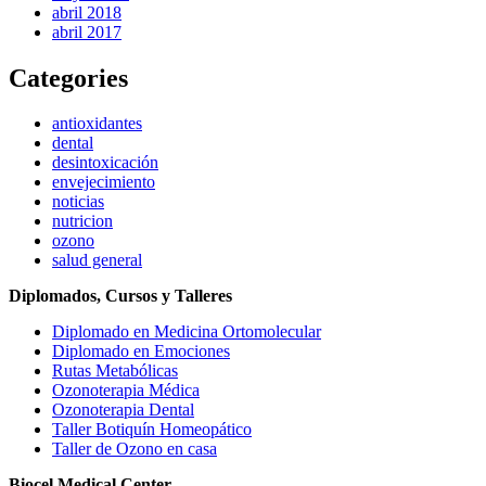
abril 2018
abril 2017
Categories
antioxidantes
dental
desintoxicación
envejecimiento
noticias
nutricion
ozono
salud general
Diplomados, Cursos y Talleres
Diplomado en Medicina Ortomolecular
Diplomado en Emociones
Rutas Metabólicas
Ozonoterapia Médica
Ozonoterapia Dental
Taller Botiquín Homeopático
Taller de Ozono en casa
Biocel Medical Center