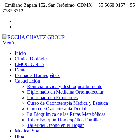
Saltar
Emiliano Zapata 152, San Jerónimo, CDMX
55 5668 0157 |
55
al
7787 3712
contenido
Menú
ROCHA CHAVEZ GROUP
Ozonoterapia | Medicina Ortomolecular | Homeopatía | Odontología |
Diplomados | Cursos | Talleres
Inicio
Clínica Biológica
EMOCIONES
Dental
Farmacia Homeopática
Capacitación
Reinicia tu vida y desbloquea tu mente
Diplomado en Medicina Ortomolecular
Diplomado en Emociones
Curso de Ozonoterapia Médica y Estética
Curso de Ozonoterapia Dental
La Bioquímica de las Rutas Metabólicas
Taller Botiquín Homeopático Familiar
Taller del Ozono en el Hogar
Medical Spa
Blog