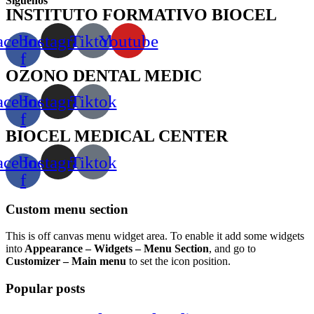
Síguenos
INSTITUTO FORMATIVO BIOCEL
acebook-
Instagram
Tiktok
Youtube
f
OZONO DENTAL MEDIC
acebook-
Instagram
Tiktok
f
BIOCEL MEDICAL CENTER
acebook-
Instagram
Tiktok
f
Custom menu section
This is off canvas menu widget area. To enable it add some widgets
into
Appearance – Widgets – Menu Section
, and go to
Customizer – Main menu
to set the icon position.
Popular posts