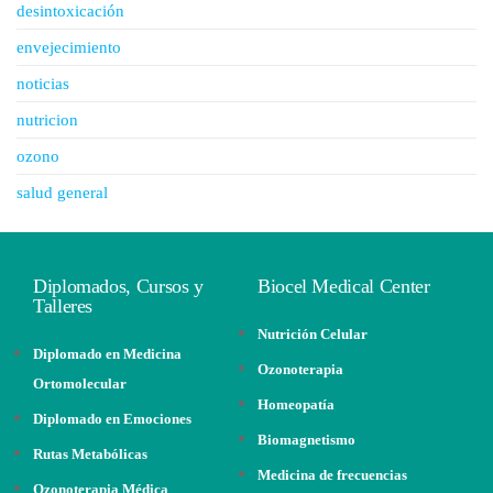
desintoxicación
envejecimiento
noticias
nutricion
ozono
salud general
Diplomados, Cursos y
Biocel Medical Center
Talleres
Nutrición Celular
Diplomado en Medicina
Ozonoterapia
Ortomolecular
Homeopatía
Diplomado en Emociones
Biomagnetismo
Rutas Metabólicas
Medicina de frecuencias
Ozonoterapia Médica