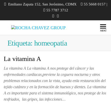
Emiliano Zapata 152, San Jerónimo, CDMX
55 5668 0157 |
55 7787 3712
ROCHA
Ozonoterapia
MENÚ
| Medicina
CHAVEZ
Ortomolecular
Etiqueta:
homeopatía
GROUP
| Homeopatía |
Odontología |
Diplomados |
La vitamina A
Cursos |
Talleres
La vitamina A La vitamina A nos protege del cáncer y las
enfermedades cardiacas,previene la ceguera nocturna y otros
problemas relacionados con la vista, ayuda enla restauración del
tejido cutáneo y en la formación de huesos y dientes. La vitamina
A es importante para el sistema inmunológico, nos protege de los
resfriados, las gripes, las infecciones…